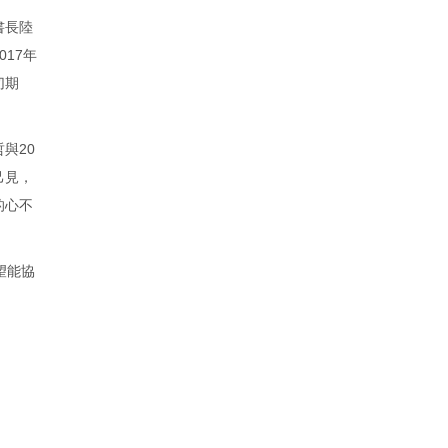
書長陸
17年
切期
與20
己見，
的心不
望能協