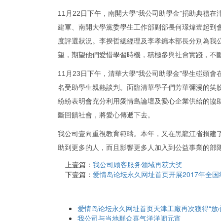
11月22日下午，南開大學“我公司助學金”捐助典
建軍、南開大學黨委學生工作部副部長何璟煒壹起到會
度評選狀況。李揆哲總經理及李孝鏞本部長分別為我
望，期望他們愛惜學習時機，積極參與社會實踐，不
11月23日下午，清華大學“我公司助學金”學生碰頭
名受助學生親熱談判。面臨清華學子們芳華彌漫的笑
紛紛表明會充分利用愛情島論壇及愛心企業供給的協
斷回饋社會，將愛心傳遞下去。
我公司壹向重視教育範疇。本年，又在黑龍江省捐建
助到更多的人，而且影響更多人加入到公益事業的部
上壹篇：
我公司顾客服务领域再获大奖
下壹篇：
爱情岛论坛永久网址首页开展2017年全
爱情岛论坛永久网址首页天津工廠再次獲得“放
我公司与当地群众喜气洋洋闹元宵