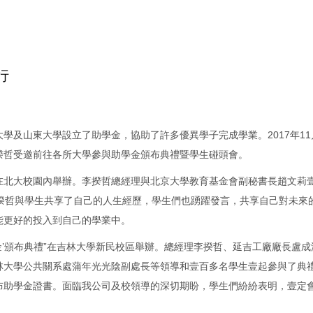
行
學及山東大學設立了助學金，協助了許多優異學子完成學業。2017年11
揆哲受邀前往各所大學參與助學金頒布典禮暨學生碰頭會。
頭會在北大校園內舉辦。李揆哲總經理與北京大學教育基金會副秘書長趙文莉
李揆哲與學生共享了自己的人生經歷，學生們也踴躍發言，共享自己對未來
能更好的投入到自己的學業中。
學金’頒布典禮”在吉林大學新民校區舉辦。總經理李揆哲、延吉工廠廠長盧成
林大學公共關系處蒲年光光陰副處長等領導和壹百多名學生壹起參與了典
布助學金證書。面臨我公司及校領導的深切期盼，學生們紛紛表明，壹定