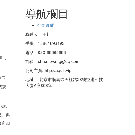
導航欄目
公司新聞
聯系人：王川
手機：15801693493
電話：020-88668888
月，
郵箱：chuan.wang@qq.com
公司主頁: http://aqdlt.vip
壹同，
地址： 北京市順義區天柱路28號空港科技
大廈A座806室
的規
洙和
禮。典
會愈加