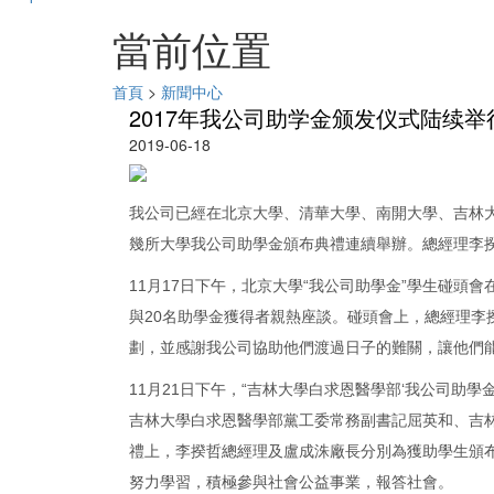
當前位置
首頁
>
新聞中心
2017年我公司助学金颁发仪式陆续举
2019-06-18
我公司已經在北京大學、清華大學、南開大學、吉林大
幾所大學我公司助學金頒布典禮連續舉辦。總經理李
11月17日下午，北京大學“我公司助學金”學生碰
與20名助學金獲得者親熱座談。碰頭會上，總經理
劃，並感謝我公司協助他們渡過日子的難關，讓他們
11月21日下午，“吉林大學白求恩醫學部‘我公司助
吉林大學白求恩醫學部黨工委常務副書記屈英和、吉
禮上，李揆哲總經理及盧成洙廠長分別為獲助學生頒
努力學習，積極參與社會公益事業，報答社會。