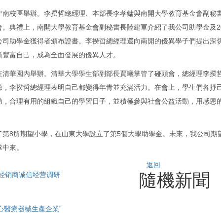
禮在津南校區舉辦。李揆哲總經理、本部長李孝鏞與南開大學教育基金會副秘
。典禮上，南開大學教育基金會副秘書長陸建軍介紹了我公司助學金及20
公司助學金獲得者頒布證書。李揆哲總經理還向南開的優異學子們提出深
斷豐富自己，成為全面發展的優異人才。
會在清華園內舉辦。清華大學學生部副部長賈曦掌管了碰頭會，總經理李揆哲
臉，李揆哲總經理表明自己都變得年青並充滿活力。在會上，學生們各抒
助，合理有用的組織自己的學習日子，並積極參與社會公益活動，用感恩
了第8所期望小學，在山東大學設立了第5個大學助學金。未來，我公司期
隊中來。
返回
隨機新聞
国经销商诚信经营调研
心醫療器械生產企業”