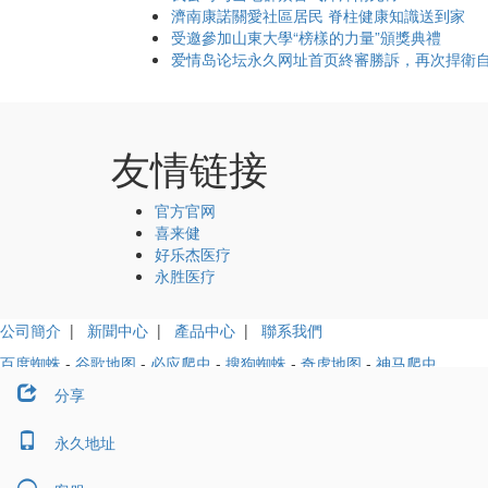
濟南康諾關愛社區居民 脊柱健康知識送到家
受邀參加山東大學“榜樣的力量”頒獎典禮
爱情岛论坛永久网址首页終審勝訴，再次捍衛自
友情链接
官方官网
喜来健
好乐杰医疗
永胜医疗
公司簡介
|
新聞中心
|
產品中心
|
聯系我們
百度蜘蛛
-
谷歌地图
-
必应爬虫
-
搜狗蜘蛛
-
奇虎地图
-
神马爬虫
分享
© 2019-2020 MojoCube All Rights Reserved.
關閉
永久地址
技術支持
官方